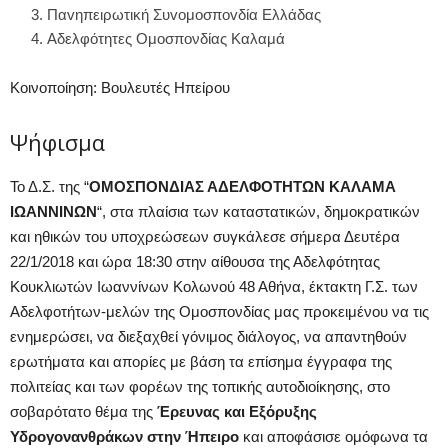
Παvηπειρωτική Συvομοσποvδία Ελλάδας
Αδελφότητες Ομοσπονδίας Καλαμά
Κοινοποίηση: Βουλευτές Ηπείρου
Ψήφισμα
Το Δ.Σ. της “
ΟΜΟΣΠΟΝΔΙΑΣ ΑΔΕΛΦΟΤΗΤΩΝ ΚΑΛΑΜΑ
ΙΩΑΝΝΙΝΩΝ
“, στα πλαίσια των καταστατικών, δημοκρατικών
και ηθικών του υποχρεώσεων συγκάλεσε σήμερα Δευτέρα
22/1/2018 και ώρα 18:30 στην αίθουσα της Αδελφότητας
Κουκλιωτών Ιωαννίνων Κολωνού 48 Αθήνα, έκτακτη Γ.Σ. των
Αδελφοτήτων-μελών της Ομοσπονδίας μας προκειμένου να τις
ενημερώσει, να διεξαχθεί γόνιμος διάλογος, να απαντηθούν
ερωτήματα και απορίες με βάση τα επίσημα έγγραφα της
πολιτείας και των φορέων της τοπικής αυτοδιοίκησης, στο
σοβαρότατο θέμα της
Έρευνας και Εξόρυξης
Υδρογονανθράκων στην Ήπειρο
και αποφάσισε ομόφωνα τα