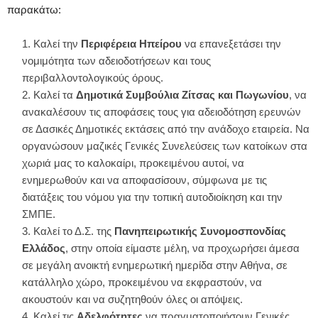
παρακάτω:
Καλεί την
Περιφέρεια Ηπείρου
να επανεξετάσει την
νομιμότητα των αδειοδοτήσεων και τους
περιβαλλοντολογικούς όρους.
Καλεί τα
Δημοτικά Συμβούλια Ζίτσας και Πωγωνίου
, να
ανακαλέσουν τις αποφάσεις τους για αδειοδότηση ερευνών
σε Δασικές Δημοτικές εκτάσεις από την ανάδοχο εταιρεία. Να
οργανώσουν μαζικές Γενικές Συνελεύσεις των κατοίκων στα
χωριά μας το καλοκαίρι, προκειμένου αυτοί, να
ενημερωθούν και να αποφασίσουν, σύμφωνα με τις
διατάξεις του νόμου για την τοπική αυτοδιοίκηση και την
ΣΜΠΕ.
Καλεί το Δ.Σ. της
Παvηπειρωτικής Συνομοσπονδίας
Ελλάδος
, στην οποία είμαστε μέλη, να προχωρήσει άμεσα
σε μεγάλη ανοικτή ενημερωτική ημερίδα στην Αθήνα, σε
κατάλληλο χώρο, προκειμένου να εκφραστούν, να
ακουστούν και να συζητηθούν όλες οι απόψεις.
Καλεί τις
Αδελφότητες
να πραγματοποιήσουν Γενικές