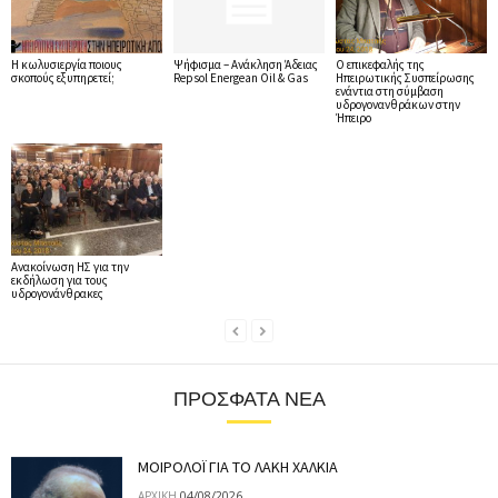
Η κωλυσιεργία ποιους
Ψήφισμα – Ανάκληση Άδειας
O επικεφαλής της
σκοπούς εξυπηρετεί;
Repsol Energean Oil & Gas
Ηπειρωτικής Συσπείρωσης
ενάντια στη σύμβαση
υδρογονανθράκων στην
Ήπειρο
Ανακοίνωση ΗΣ για την
εκδήλωση για τους
υδρογονάνθρακες
ΠΡΌΣΦΑΤΑ ΝΈΑ
ΜΟΙΡΟΛΟΪ ΓΙΑ ΤΟ ΛΑΚΗ ΧΑΛΚΙΑ
04/08/2026
ΑΡΧΙΚΉ