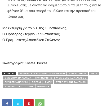
Συνελεύσεις με σκοπό να ενημερώσουν τα μέλη τους για το
φλέγον θέμα που αφορά το μέλλον και την προκοπή του
τόπου μας.
Με εκτίμηση για το Δ.Σ της Ομοσπονδίας,
Ο Πρόεδρος Στεργίου Κωνσταντίνος,
Ο Γραμματέας Αποστόλου Στυλιανός
Φωτογραφία: Kostas Tsekas
ΕΤΙΚΕΤΕΣ
ΑΔΕΛΦΌΤΗΤΑ ΚΟΥΚΛΙΩΤΏΝ ΙΩΑΝΝΊΝΩΝ
ΑΔΕΛΦΌΤΗΤΕΣ
ΖΊΤΣΑ
ΟΜΟΣΠΟΝΔΊΑ ΚΑΛΑΜΆ
ΠΑVΗΠΕΙΡΩΤΙΚΉ ΣΥΝΟΜΟΣΠΟΝΔΊΑ ΕΛΛΆΔΟΣ
ΠΕΡΙΦΈΡΕΙΑ ΗΠΕΊΡΟΥ
ΠΩΓΏΝΙ
ΣΜΠΕ
ΣΤΕΡΓΊΟΥ ΚΩΝΣΤΑΝΤΊΝΟΣ
ΣΤΥΛΙΑΝΌΣ ΑΠΟΣΤΌΛΟΥ
ΨΉΦΙΣΜΑ