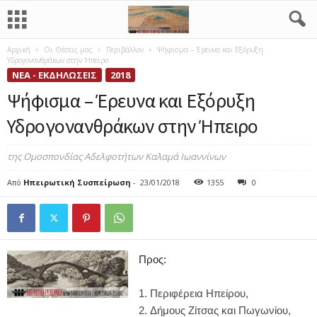
Αρχική
Οι Θέσεις μας
Περιβάλλον
Ψήφισμα – Έρευνα και Εξόρυξη
Υδρογονανθράκων στην Ήπειρο
ΝΈΑ - ΕΚΔΗΛΏΣΕΙΣ
2018
Ψήφισμα – Έρευνα και Εξόρυξη
Υδρογονανθράκων στην Ήπειρο
της Ομοσπονδίας Αδελφοτήτων Καλαμά Ιωαννίνων
Από
Ηπειρωτική Συσπείρωση
-
23/01/2018
1355
0
Προς:
Περιφέρεια Ηπείρου,
Δήμους Ζίτσας και Πωγωνίου,