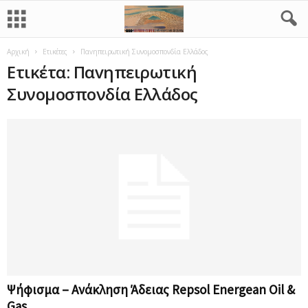
Αρχική
Ετικέτες
Παvηπειρωτική Συνομοσπονδία Ελλάδος
Ετικέτα: Παvηπειρωτική
Συνομοσπονδία Ελλάδος
Ψήφισμα – Ανάκληση Άδειας Repsol Energean Oil &
Gas