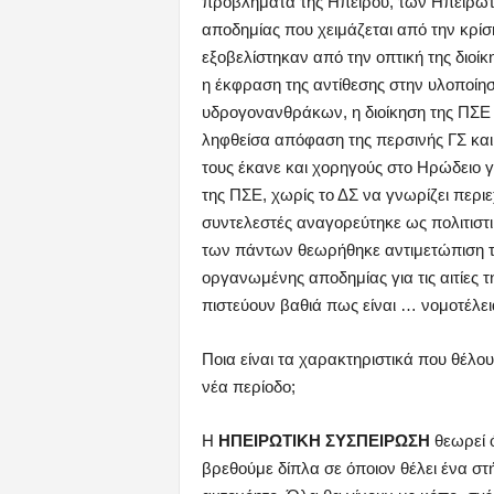
προβλήματα της Ηπείρου, των Ηπειρωτώ
αποδημίας που χειμάζεται από την κρίσ
εξοβελίστηκαν από την οπτική της διοί
η έκφραση της αντίθεσης στην υλοποίη
υδρογονανθράκων, η διοίκηση της ΠΣΕ α
ληφθείσα απόφαση της περσινής ΓΣ και 
τους έκανε και χορηγούς στο Ηρώδειο 
της ΠΣΕ, χωρίς το ΔΣ να γνωρίζει περι
συντελεστές αναγορεύτηκε ως πολιτισ
των πάντων θεωρήθηκε αντιμετώπιση το
οργανωμένης αποδημίας για τις αιτίες τ
πιστεύουν βαθιά πως είναι … νομοτέλει
Ποια είναι τα χαρακτηριστικά που θέλου
νέα περίοδο;
Η
ΗΠΕΙΡΩΤΙΚΗ ΣΥΣΠΕΙΡΩΣΗ
θεωρεί ό
βρεθούμε δίπλα σε όποιον θέλει ένα στή