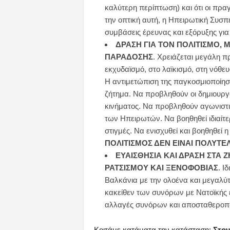
καλύτερη περίπτωση) και ότι οι πρα
την οπτική αυτή, η Ηπειρωτική Συσπ
συμβάσεις έρευνας και εξόρυξης γι
ΔΡΑΣΗ ΓΙΑ ΤΟΝ ΠΟΛΙΤΙΣΜΟ, 
ΠΑΡΑΔΟΣΗΣ
. Χρειάζεται μεγάλη π
εκχυδαϊσμό, στο λαϊκισμό, στη νόθευ
Η αντιμετώπιση της παγκοσμιοποίηση
ζήτημα. Να προβληθούν οι δημιουργο
κινήματος. Να προβληθούν αγωνιστι
των Ηπειρωτών. Να βοηθηθεί ιδιαίτερ
στιγμές. Να ενισχυθεί και βοηθηθεί η
ΠΟΛΙΤΙΣΜΟΣ ΔΕΝ ΕΙΝΑΙ ΠΟΛΥΤΕ
ΕΥΑΙΣΘΗΣΙΑ ΚΑΙ ΔΡΑΣΗ ΣΤΑ 
ΡΑΤΣΙΣΜΟΥ ΚΑΙ ΞΕΝΟΦΟΒΙΑΣ
. Ι
Βαλκάνια με την ολοένα και μεγαλύ
κακείθεν των συνόρων με Νατοϊκής
αλλαγές συνόρων και αποσταθεροπο
Κοιτάμε κατάματα την κατάσταση:
Στον