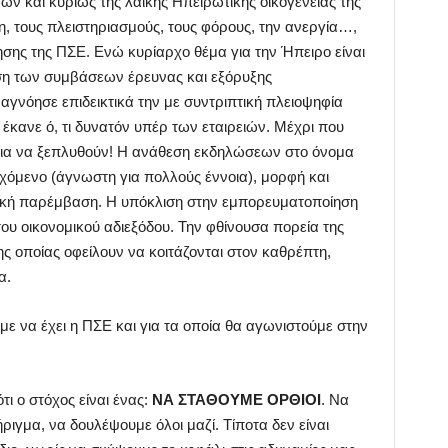
ν και κυρίως της λαϊκής Ηπειρώτικης οικογένειας της
η, τους πλειστηριασμούς, τους φόρους, την ανεργία…,
κησης της ΠΣΕ. Ενώ κυρίαρχο θέμα για την Ήπειρο είναι
ση των συμβάσεων έρευνας και εξόρυξης
γνόησε επιδεικτικά την με συντριπτική πλειοψηφία
έκανε ό, τι δυνατόν υπέρ των εταιρειών. Μέχρι που
για να ξεπλυθούν! Η ανάθεση εκδηλώσεων στο όνομα
εχόμενο (άγνωστη για πολλούς έννοια), μορφή και
τική παρέμβαση. Η υπόκλιση στην εμπορευματοποίηση
υ οικονομικού αδιεξόδου. Την φθίνουσα πορεία της
ης οποίας οφείλουν να κοιτάζονται στον καθρέπτη,
α.
με να έχει η ΠΣΕ και για τα οποία θα αγωνιστούμε στην
τι ο στόχος είναι ένας:
ΝΑ ΣΤΑΘΟΥΜΕ ΟΡΘΙΟΙ
. Να
ριγμα, να δουλέψουμε όλοι μαζί. Τίποτα δεν είναι