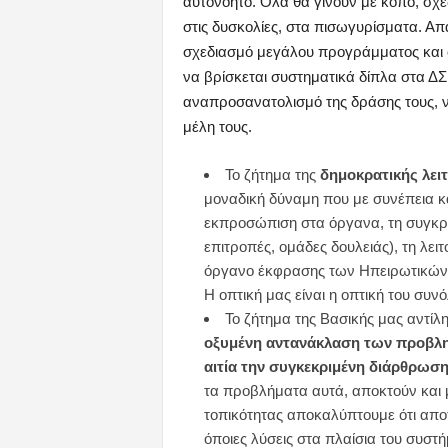
αυτονόητο. Όλα θα γίνουν με κόπο, σχέ
στις δυσκολίες, στα πισωγυρίσματα. Απ
σχεδιασμό μεγάλου προγράμματος και 
να βρίσκεται συστηματικά δίπλα στα ΔΣ
αναπροσανατολισμό της δράσης τους, ν
μέλη τους.
Το ζήτημα της
δημοκρατικής λει
μοναδική δύναμη που με συνέπεια κ
εκπροσώπιση στα όργανα, τη συγκρ
επιτροπές, ομάδες δουλειάς), τη λει
όργανο έκφρασης των Ηπειρωτικών 
Η οπτική μας είναι η οπτική του συνό
Το ζήτημα της Βασικής μας αντίλ
οξυμένη αντανάκλαση των προβλη
αιτία την συγκεκριμένη διάρθρωση
τα προβλήματα αυτά, αποκτούν και 
τοπικότητας αποκαλύπτουμε ότι αποτ
όποιες λύσεις στα πλαίσια του συστ