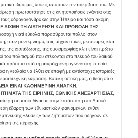
γματικά βιώσιμες λύσεις απαιτούν την υπέρβαση του. Με
είρωση πρωτοστάτησε στις κινητοποιήσεις ενάντια στις
α τους υδρογονάνθρακες στην Ήπειρο και τόσα ακόμη.
ΜΕ ΑΙΧΜΗ ΤΗ ΔΙΑΤΗΡΗΣΗ ΚΑΙ ΠΡΟΒΟΛΗ ΤΗΣ
ροσοχή γιατί εύκολα παρασύρονται πολλοί στον
ση, στον μοντερνισμό, στις μηχανιστικές μεταφορές κλπ.
ς, της ισοπέδωσης, της ομοιομορφίας κλπ είναι πρώτο
ί του πολιτισμού που στέκονται στο πλευρό του λαϊκού
κά πρότυπα από τη μακρόχρονη αγωνιστική ιστορία
α η νεολαία να έλθει σε επαφή με αντίστοιχες ιστορικές
 ερασιτεχνική έκφραση. Βασική οπτική μας, η θέση ότι ο
ΛΕΙΑ ΕΙΝΑΙ ΚΑΘΗΜΕΡΙΝΗ ΑΝΑΓΚΗ.
ΖΗΤΗΜΑΤΑ ΤΗΣ ΕΙΡΗΝΗΣ, ΕΘΝΙΚΗΣ ΑΝΕΞΑΡΤΗΣΙΑΣ,
διαίτερη σημασία δίνουμε στην κατάσταση στα Δυτικά
τερη έξαρση των εθνικιστικών φαινομένων ένθεν
 έμπνευσης «λύσεις» των ζητημάτων που οδηγούν σε
ίηση της περιοχής.
 καιρό μας οι μαζικοί φορείς φθίνουν
. Διαβλέπουμε