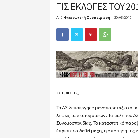
κ
ΤΙΣ ΕΚΛΟΓΕΣ ΤΟΥ 2
ή
Σ
Από
Ηπειρωτική Συσπείρωση
-
30/03/2019
υ
σ
π
ε
ί
ρ
ω
σ
η
ιστορία της.
Το ΔΣ λειτούργησε μονοπαραταξιακά, αλ
λήψεις των αποφάσεων. Τα μέλη του ΔΣ
Συνομοσπονδίας. Το καταστατικό παραβ
έπρεπε να δοθεί μάχη, η απαίτηση της