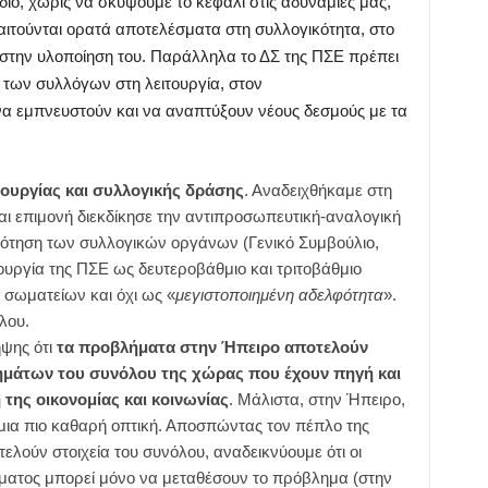
διο, χωρίς να σκύψουμε το κεφάλι στις αδυναμίες μας,
αιτούνται ορατά αποτελέσματα στη συλλογικότητα, στο
στην υλοποίηση του. Παράλληλα το ΔΣ της ΠΣΕ πρέπει
 των συλλόγων στη λειτουργία, στον
α εμπνευστούν και να αναπτύξουν νέους δεσμούς με τα
τουργίας και συλλογικής δράσης
. Αναδειχθήκαμε στη
αι επιμονή διεκδίκησε την αντιπροσωπευτική-αναλογική
ότηση των συλλογικών οργάνων (Γενικό Συμβούλιο,
τουργία της ΠΣΕ ως δευτεροβάθμιο και τριτοβάθμιο
σωματείων και όχι ως «
μεγιστοποιημένη αδελφότητα
».
λου.
ηψης ότι
τα προβλήματα στην Ήπειρο αποτελούν
μάτων του συνόλου της χώρας που έχουν πηγή και
 της οικονομίας και κοινωνίας
. Μάλιστα, στην Ήπειρο,
μια πιο καθαρή οπτική. Αποσπώντας τον πέπλο της
ελούν στοιχεία του συνόλου, αναδεικνύουμε ότι οι
ήματος μπορεί μόνο να μεταθέσουν το πρόβλημα (στην