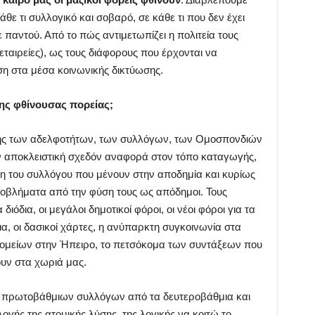
ε τι συλλογικό και σοβαρό, σε κάθε τι που δεν έχει
 παντού. Από το πώς αντιμετωπίζει η πολιτεία τους
ταιρείες), ως τους διάφορους που έρχονται να
η στα μέσα κοινωνικής δικτύωσης.
της φθίνουσας πορείας;
σης των αδελφοτήτων, των συλλόγων, των Ομοσπονδιών
υν αποκλειστική σχεδόν αναφορά στον τόπο καταγωγής,
λη του συλλόγου που μένουν στην αποδημία και κυρίως
οβλήματα από την φύση τους ως απόδημοι. Τους
όδια, οι μεγάλοι δημοτικοί φόροι, οι νέοι φόροι για τα
α, οι δασικοί χάρτες, η ανύπαρκτη συγκοινωνία στα
κομείων στην Ήπειρο, το πετσόκομα των συντάξεων που
ουν στα χωριά μας.
 πρωτοβάθμιων συλλόγων από τα δευτεροβάθμια και
ογής της ατομικής λύσης, της λογικής να κοιτώ το