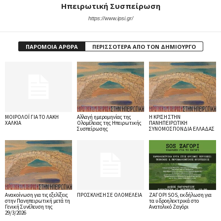
Ηπειρωτική Συσπείρωση
https://www.ipsi.gr/
ΠΑΡΟΜΟΙΑ ΑΡΘΡΑ
ΠΕΡΙΣΣΟΤΕΡΑ ΑΠΟ ΤΟΝ ΔΗΜΙΟΥΡΓΟ
ΜΟΙΡΟΛΟΪ ΓΙΑ ΤΟ ΛΑΚΗ
Αλλαγή ημερομηνίας της
Η ΚΡΙΣΗ ΣΤΗΝ
ΧΑΛΚΙΑ
Ολομέλειας της Ηπειρωτικής
ΠΑΝΗΠΕΙΡΩΤΙΚΗ
Συσπείρωσης
ΣΥΝΟΜΟΣΠΟΝΔΙΑ ΕΛΛΑΔΑΣ
Ανακοίνωση για τις εξελίξεις
ΠΡΟΣΚΛΗΣΗ ΣΕ ΟΛΟΜΕΛΕΙΑ
ΖΑΓΟΡΙ SOS, εκδήλωση για
στην Πανηπειρωτική μετά τη
τα υδροηλεκτρικά στο
Γενική Συνέλευση της
Ανατολικό Ζαγόρι
29/3/2026