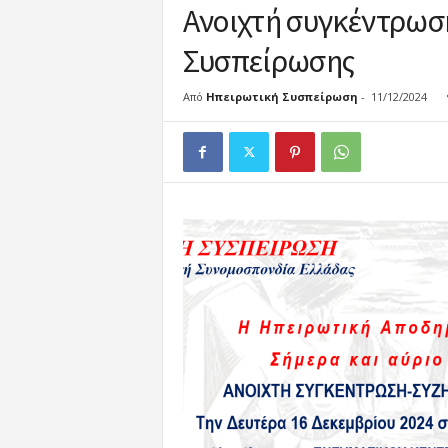
κ
Ανοιχτή συγκέντρωσ
ή
Συσπείρωσης
Σ
υ
σ
Από
Ηπειρωτική Συσπείρωση
-
11/12/2024
π
ε
ί
ρ
ω
σ
η