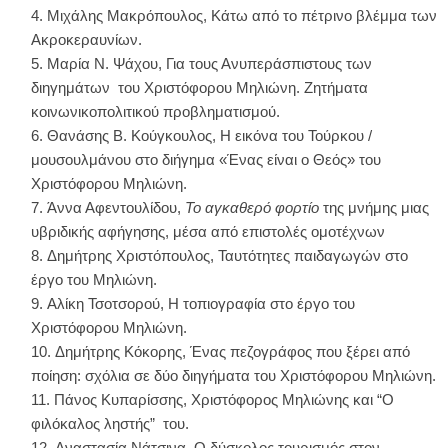
Μιχάλης Μακρόπουλος, Κάτω από το πέτρινο βλέμμα των
Ακροκεραυνίων.
Μαρία Ν. Ψάχου, Για τους Ανυπεράσπιστους των
διηγημάτων του Χριστόφορου Μηλιώνη. Ζητήματα
κοινωνικοπολιτικού προβληματισμού.
Θανάσης Β. Κούγκουλος, Η εικόνα του Τούρκου /
μουσουλμάνου στο διήγημα «Ένας είναι ο Θεός» του
Χριστόφορου Μηλιώνη.
Άννα Αφεντουλίδου,
Το αγκαθερό φορτίο
της μνήμης μιας
υβριδικής αφήγησης, μέσα από επιστολές ομοτέχνων
Δημήτρης Χριστόπουλος, Ταυτότητες παιδαγωγών στο
έργο του Μηλιώνη.
Αλίκη Τσοτσορού, Η τοπιογραφία στο έργο του
Χριστόφορου Μηλιώνη.
Δημήτρης Κόκορης, Ένας πεζογράφος που ξέρει από
ποίηση: σχόλια σε δύο διηγήματα του Χριστόφορου Μηλιώνη.
Πάνος Κυπαρίσσης, Χριστόφορος Μηλιώνης και “Ο
φιλόκαλος ληστής” του.
Αναστασία Νάτσινα, Ο δύσκολος τουρισμός στον