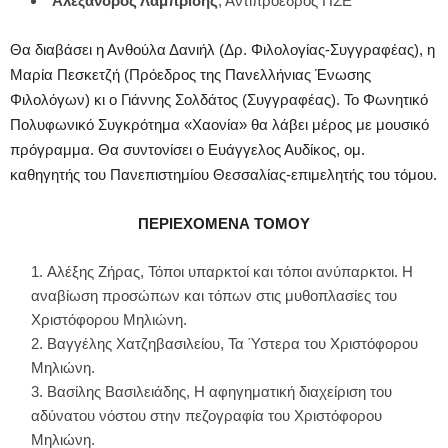
Αλέξανδρος Λαμπρίδης
, Αντιπρόεδρος ΠΣΕ
Θα διαβάσει η Ανθούλα Δανιήλ (Δρ. Φιλολογίας-Συγγραφέας), η
Μαρία Πεσκετζή (Πρόεδρος της Πανελλήνιας Ένωσης
Φιλολόγων) κι ο Γιάννης Σολδάτος (Συγγραφέας). Το Φωνητικό
Πολυφωνικό Συγκρότημα «Χαονία» θα λάβει μέρος με μουσικό
πρόγραμμα. Θα συντονίσει ο Ευάγγελος Αυδίκος, ομ.
καθηγητής του Πανεπιστημίου Θεσσαλίας-επιμελητής του τόμου.
ΠΕΡΙΕΧΟΜΕΝΑ ΤΟΜΟΥ
Αλέξης Ζήρας, Τόποι υπαρκτοί και τόποι ανύπαρκτοι. Η
αναβίωση προσώπων και τόπων στις μυθοπλασίες του
Χριστόφορου Μηλιώνη.
Βαγγέλης Χατζηβασιλείου, Τα Ύστερα του Χριστόφορου
Μηλιώνη.
Βασίλης Βασιλειάδης, Η αφηγηματική διαχείριση του
αδύνατου νόστου στην πεζογραφία του Χριστόφορου
Μηλιώνη.