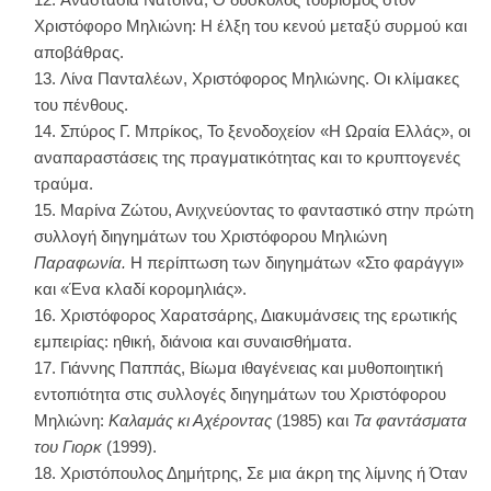
Χριστόφορο Μηλιώνη: Η έλξη του κενού μεταξύ συρμού και
αποβάθρας.
Λίνα Πανταλέων, Χριστόφορος Μηλιώνης. Οι κλίμακες
του πένθους.
Σπύρος Γ. Μπρίκος, Το ξενοδοχείον «Η Ωραία Ελλάς», οι
αναπαραστάσεις της πραγματικότητας και το κρυπτογενές
τραύμα.
Μαρίνα Ζώτου, Ανιχνεύοντας το φανταστικό στην πρώτη
συλλογή διηγημάτων του Χριστόφορου Μηλιώνη
Παραφωνία.
Η περίπτωση των διηγημάτων «Στο φαράγγι»
και «Ένα κλαδί κορομηλιάς».
Χριστόφορος Χαρατσάρης, Διακυμάνσεις της ερωτικής
εμπειρίας: ηθική, διάνοια και συναισθήματα.
Γιάννης Παππάς, Βίωμα ιθαγένειας και μυθοποιητική
εντοπιότητα στις συλλογές διηγημάτων του Χριστόφορου
Μηλιώνη:
Καλαμάς κι Αχέροντας
(1985) και
Τα φαντάσματα
του Γιορκ
(1999).
Χριστόπουλος Δημήτρης, Σε μια άκρη της λίμνης ή Όταν