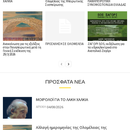
ΧΑΛΚΙΑ
Ολομέλειας της Ηπειρωτικής
ΠΑΝΗΠΕΙΡΩΤΙΚΗ
Συσπείρωσης
ΣΥΝΟΜΟΣΠΟΝΔΙΑ ΕΛΛΑΔΑΣ
Ανακοίνωση για τις εξελίξεις
ΠΡΟΣΚΛΗΣΗ ΣΕ ΟΛΟΜΕΛΕΙΑ
ΖΑΓΟΡΙ SOS, εκδήλωση για
στην Πανηπειρωτική μετά τη
τα υδροηλεκτρικά στο
Γενική Συνέλευση της
Ανατολικό Ζαγόρι
29/3/2026
ΠΡΌΣΦΑΤΑ ΝΈΑ
ΜΟΙΡΟΛΟΪ ΓΙΑ ΤΟ ΛΑΚΗ ΧΑΛΚΙΑ
04/08/2026
ΑΡΧΙΚΉ
Αλλαγή ημερομηνίας της Ολομέλειας της