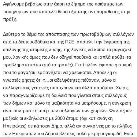
Αφήνουμε βεβαίως στην άκρη το ζήτημα της ποιότητας των
πανηγυριών που αποτελεί θέμα οξύτατης αντιπαράθεσης στην
πράξη.
Δεύτερο το θέμα της απόσπασης των πρωτοβάθμιων συλλόγων
από τα δευτεροβάθμια και της ΠΣΕ. αποτελεί την έκφραση της
επιλογής της ατομικής λύσης, της λογικής να κοιτώ το μαγαζάκι
μου, λογικής όμως που δεν οδηγεί πουθενά και απλά κρύβει τα
προβλήματα κάτω από το τραπέζι. Γιατί πλέον έφτασε η στιγμή
που το μαγαζάκι εμφανίζεται να χρεωκοπεί. Απόδειξη οι
γνωστές ρήσεις ότι «…οι αδελφότητες πέθαναν, μόνο οι
σύλλογοι στις γειτονιές υπάρχουν» και άλλα παρόμοια. Χωρίς
να παραγνωρίζουμε τη δουλειά που γίνεται στους συλλόγους
των δήμων και μόνο τη μαζικότητα να μετρήσουμε, η σύγκριση
είναι συντριπτική υπέρ των συλλόγων των χωριών. Φαντάζουν
μαζικές οι εκδηλώσεις με 2000 άτομα (όχι κατ’ ανάγκη
Ηπειρώτες) σε κάποιον Δήμο, αλλά αν συγκρίνεις με το πλήθος
των Ηπειρωτών του Δήμου βλέπεις πολύ μικρή συγκομιδή. Ενώ