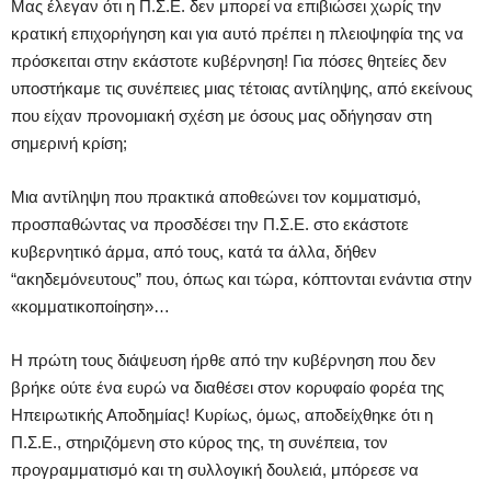
Μας έλεγαν ότι η Π.Σ.Ε. δεν μπορεί να επιβιώσει χωρίς την
κρατική επιχορήγηση και για αυτό πρέπει η πλειοψηφία της να
πρόσκειται στην εκάστοτε κυβέρνηση! Για πόσες θητείες δεν
υποστήκαμε τις συνέπειες μιας τέτοιας αντίληψης, από εκείνους
που είχαν προνομιακή σχέση με όσους μας οδήγησαν στη
σημερινή κρίση;
Μια αντίληψη που πρακτικά αποθεώνει τον κομματισμό,
προσπαθώντας να προσδέσει την Π.Σ.Ε. στο εκάστοτε
κυβερνητικό άρμα, από τους, κατά τα άλλα, δήθεν
“ακηδεμόνευτους” που, όπως και τώρα, κόπτονται ενάντια στην
«κομματικοποίηση»…
Η πρώτη τους διάψευση ήρθε από την κυβέρνηση που δεν
βρήκε ούτε ένα ευρώ να διαθέσει στον κορυφαίο φορέα της
Ηπειρωτικής Αποδημίας! Κυρίως, όμως, αποδείχθηκε ότι η
Π.Σ.Ε., στηριζόμενη στο κύρος της, τη συνέπεια, τον
προγραμματισμό και τη συλλογική δουλειά, μπόρεσε να