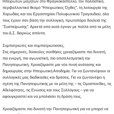
Ηπειρωτών μαχητών στο Φραγκοκάστελλο, τον πολιτιστικό,
περιβαλλοντικό θεσμό “Ηπειρώτικες Όχθες”, τη λειτουργία της
Χορωδίας και του Εργαστηρίου Πολυφωνικού Τραγουδιού, όλα
τους έχουν σαν βάση την συλλογική, πρωτοπόρα δουλειά της
“Συσπείρωσης”. Αρκετά από αυτά έγιναν με πολλά από τα μέλη
του Δ.Σ. διαρκώς απόντα.
Συμπατριώτες και συμπατριώτισσες,
Στις σημερινές, δύσκολες συνθήκες χρειαζόμαστε πιο δυνατή,
πιο ενεργή, πιο αγωνιστική, πιο αποτελεσματική την
Πανηπειρωτική. Χρειαζόμαστε μια νέα πνοή ανάτασης και
δημιουργίας στην Ηπειρωτική Αποδημία. Για να ζωντανέψουν οι
συλλογικές μας διαδικασίες και δράσεις. Για να ζωντανέψει η
σχέση της Πανηπειρωτικής με τα μέλη της – τις Ομοσπονδίες, τις
Αδελφότητες, τις Ενώσεις και τους Συλλόγους – για να
αφουγκραστεί και να μπολιάσει τη δράση τους.
Χρειαζόμαστε πιο δυνατή την Πανηπειρωτική για να μπορεί να