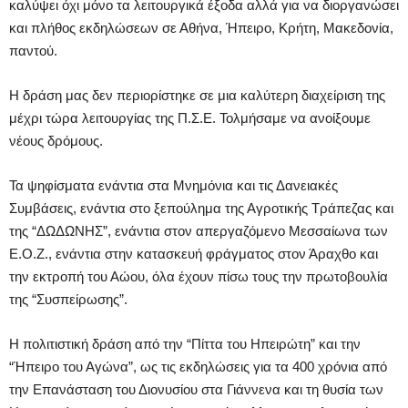
καλύψει όχι μόνο τα λειτουργικά έξοδα αλλά για να διοργανώσει
και πλήθος εκδηλώσεων σε Αθήνα, Ήπειρο, Κρήτη, Μακεδονία,
παντού.
Η δράση μας δεν περιορίστηκε σε μια καλύτερη διαχείριση της
μέχρι τώρα λειτουργίας της Π.Σ.Ε. Τολμήσαμε να ανοίξουμε
νέους δρόμους.
Τα ψηφίσματα ενάντια στα Μνημόνια και τις Δανειακές
Συμβάσεις, ενάντια στο ξεπούλημα της Αγροτικής Τράπεζας και
της “ΔΩΔΩΝΗΣ”, ενάντια στον απεργαζόμενο Μεσσαίωνα των
Ε.Ο.Ζ., ενάντια στην κατασκευή φράγματος στον Άραχθο και
την εκτροπή του Αώου, όλα έχουν πίσω τους την πρωτοβουλία
της “Συσπείρωσης”.
Η πολιτιστική δράση από την “Πίττα του Ηπειρώτη” και την
“Ήπειρο του Αγώνα”, ως τις εκδηλώσεις για τα 400 χρόνια από
την Επανάσταση του Διονυσίου στα Γιάννενα και τη θυσία των