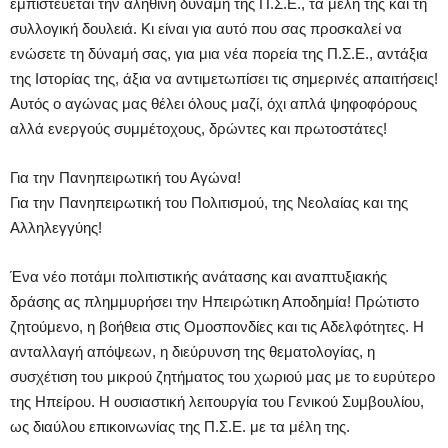
εμπιστεύεται την αληθινή δύναμη της Π.Σ.Ε., τα μέλη της και τη
συλλογική δουλειά. Κι είναι για αυτό που σας προσκαλεί να
ενώσετε τη δύναμή σας, για μια νέα πορεία της Π.Σ.Ε., αντάξια
της Ιστορίας της, άξια να αντιμετωπίσει τις σημερινές απαιτήσεις!
Αυτός ο αγώνας μας θέλει όλους μαζί, όχι απλά ψηφοφόρους
αλλά ενεργούς συμμέτοχους, δρώντες και πρωτοστάτες!
Για την Πανηπειρωτική του Αγώνα!
Για την Πανηπειρωτική του Πολιτισμού, της Νεολαίας και της
Αλληλεγγύης!
Ένα νέο ποτάμι πολιτιστικής ανάτασης και αναπτυξιακής
δράσης ας πλημμυρήσει την Ηπειρώτικη Αποδημία! Πρώτιστο
ζητούμενο, η βοήθεια στις Ομοσπονδίες και τις Αδελφότητες. Η
ανταλλαγή απόψεων, η διεύρυνση της θεματολογίας, η
συσχέτιση του μικρού ζητήματος του χωριού μας με το ευρύτερο
της Ηπείρου. Η ουσιαστική λειτουργία του Γενικού Συμβουλίου,
ως διαύλου επικοινωνίας της Π.Σ.Ε. με τα μέλη της.