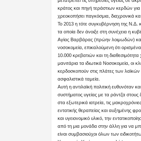
μετατρέπει τις υπηρεσίες υγείας σε ακρ
κράτος και πηγή τεράστιων κερδών για τι
χρεοκοπήσει παγκόσμια, διαχρονικά κα
Το 2013 η τότε συγκυβέρνηση της Ν.Δ. 
τα οποία δεν άνοιξε στη συνέχεια η κυ
Αγίας Βαρβάρας (πρώην λοιμωδών) και
νοσοκομεία, επικαλούμενη ότι ορισμέν
10.000 κρεβατιών και τη διαθεσιμότητα
μανιτάρια τα ιδιωτικά Νοσοκομεία, οι κ
κερδοσκοπούν στις πλάτες των λαϊκών
ασφαλιστικά ταμεία.
Αυτή η αντιλαϊκή πολιτική ευθυνόταν κα
συστήματος υγείας με τα ράντζα στους 
στα εξωτερικά ιατρεία, τις μακροχρόνιες
εντατικής θεραπείας και αυξημένης φρο
και υγειονομικό υλικό, την εντατικοποί
από τη μια μονάδα στην άλλη για να 
είναι συμβασιούχοι όλων των ειδικοτήτω