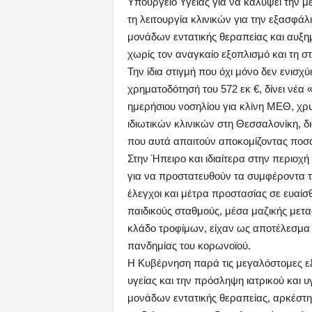
Υπουργείο Υγείας για να καλύψει την 
τη λειτουργία κλινικών για την εξασφά
μονάδων εντατικής θεραπείας και αυξη
χωρίς τον αναγκαίο εξοπλισμό και τη σ
Την ίδια στιγμή που όχι μόνο δεν ενισχ
χρηματοδότησή του 572 εκ €, δίνει νέα 
ημερήσιου νοσηλίου για κλίνη ΜΕΘ, χ
ιδιωτικών κλινικών στη Θεσσαλονίκη, δι
που αυτά απαιτούν αποκομίζοντας ποσά τ
Στην Ήπειρο και ιδιαίτερα στην περιοχή
για να προστατευθούν τα συμφέροντα τω
έλεγχοι και μέτρα προστασίας σε ευα
παιδικούς σταθμούς, μέσα μαζικής μετ
κλάδο τροφίμων, είχαν ως αποτέλεσμα 
πανδημίας του κορωνοϊού.
Η Κυβέρνηση παρά τις μεγαλόστομες εξ
υγείας και την πρόσληψη ιατρικού και
μονάδων εντατικής θεραπείας, αρκέστ