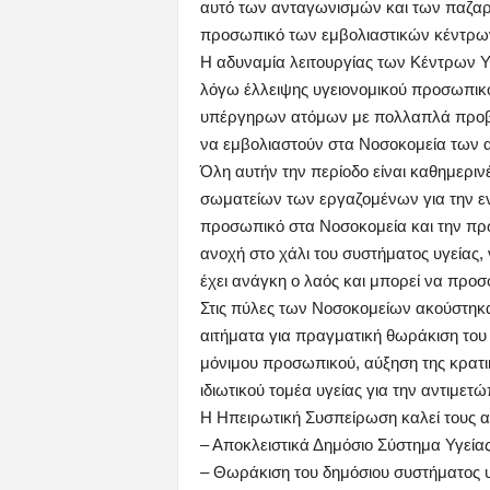
αυτό των ανταγωνισμών και των παζαρ
προσωπικό των εμβολιαστικών κέντρω
Η αδυναμία λειτουργίας των Κέντρων Υ
λόγω έλλειψης υγειονομικού προσωπικο
υπέργηρων ατόμων με πολλαπλά προβλή
να εμβολιαστούν στα Νοσοκομεία των 
Όλη αυτήν την περίοδο είναι καθημερι
σωματείων των εργαζομένων για την εν
προσωπικό στα Νοσοκομεία και την πρω
ανοχή στο χάλι του συστήματος υγείας,
έχει ανάγκη ο λαός και μπορεί να προσ
Στις πύλες των Νοσοκομείων ακούστηκα
αιτήματα για πραγματική θωράκιση του
μόνιμου προσωπικού, αύξηση της κρατι
ιδιωτικού τομέα υγείας για την αντιμετ
Η Ηπειρωτική Συσπείρωση καλεί τους α
– Αποκλειστικά Δημόσιο Σύστημα Υγείας
– Θωράκιση του δημόσιου συστήματος υ