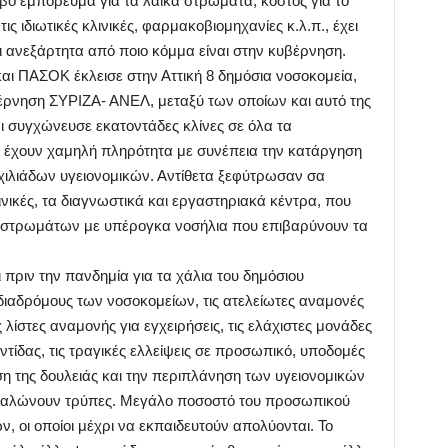
ιβό εμπόρευμα για τα λαϊκά στρώματα, κόστος για το
ς ιδιωτικές κλινικές, φαρμακοβιομηχανίες κ.λ.π., έχει
ι ανεξάρτητα από ποιο κόμμα είναι στην κυβέρνηση.
και ΠΑΣΟΚ έκλεισε στην Αττική 8 δημόσια νοσοκομεία,
βέρνηση ΣΥΡΙΖΑ- ΑΝΕΛ, μεταξύ των οποίων και αυτό της
 συγχώνευσε εκατοντάδες κλίνες σε όλα τα
α έχουν χαμηλή πληρότητα με συνέπεια την κατάργηση
 χιλιάδων υγειονομικών. Αντίθετα ξεφύτρωσαν σα
λινικές, τα διαγνωστικά και εργαστηριακά κέντρα, που
 στρωμάτων με υπέρογκα νοσήλια που επιβαρύνουν τα
ι πριν την πανδημία για τα χάλια του δημόσιου
διαδρόμους των νοσοκομείων, τις ατελείωτες αναμονές
 λίστες αναμονής για εγχειρήσεις, τις ελάχιστες μονάδες
ντίδας, τις τραγικές ελλείψεις σε προσωπικό, υποδομές
ηση της δουλειάς και την περιπλάνηση των υγειονομικών
μπαλώνουν τρύπες. Μεγάλο ποσοστό του προσωπικού
ν, οι οποίοι μέχρι να εκπαιδευτούν απολύονται. Το