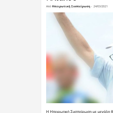
π
ε
Από
Ηπειρωτική Συσπείρωση
-
24/03/2021
ί
ρ
ω
σ
η
Η Ηπειρωτική Συσπείρωση με μεγάλη θ