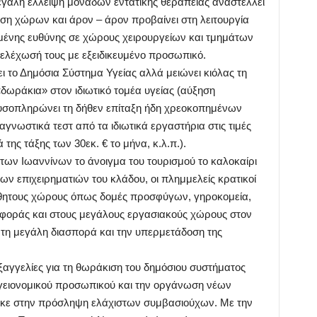
μεγάλη έλλειψη μονάδων εντατικής θεραπείας αναστέλλει
λιση χώρων και άρον – άρον προβαίνει στη λειτουργία
μένης ευθύνης σε χώρους χειρουργείων και τμημάτων
τελέχωσή τους με εξειδικευμένο προσωπικό.
ύει το Δημόσια Σύστημα Υγείας αλλά μειώνει κιόλας τη
«δωράκια» στον ιδιωτικό τομέα υγείας (αύξηση
ρυσοπληρώνει τη δήθεν επίταξη ήδη χρεοκοπημένων
αγνωστικά τεστ από τα ιδιωτικά εργαστήρια στις τιμές
ης τάξης των 30εκ. € το μήνα, κ.λ.π.).
 των Ιωαννίνων το άνοιγμα του τουρισμού το καλοκαίρι
ν επιχειρηματιών του κλάδου, οι πλημμελείς κρατικοί
ίσθητους χώρους όπως δομές προσφύγων, γηροκομεία,
αφοράς και στους μεγάλους εργασιακούς χώρους στον
τη μεγάλη διασπορά και την υπερμετάδοση της
αγγελίες για τη θωράκιση του δημόσιου συστήματος
 υγειονομικού προσωπικού και την οργάνωση νέων
ηκε στην πρόσληψη ελάχιστων συμβασιούχων. Με την