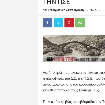
ΤΗΝ ΠΣΕ
κ
ή
Από
Ηπειρωτική Συσπείρωση
-
21/12/2017
Σ
υ
σ
π
ε
ί
ρ
ω
σ
η
Αυτό το ερώτημα ολοένα εντείνεται στην
η πλειοψηφία του Δ.Σ. της Π.Σ.Ε. που 
αποστασιοποίησης του κορυφαίου συλλ
γενέθλιο τόπο και τους ξενιτεμένους.
Πριν από ακριβώς μια εβδομάδα, την Τε