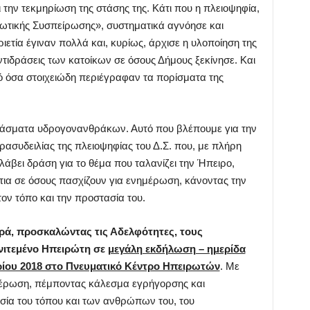
 την τεκμηρίωση της στάσης της. Κάτι που η πλειοψηφία,
ρωτικής Συσπείρωσης», συστηματικά αγνόησε και
ριετία έγιναν πολλά και, κυρίως, άρχισε η υλοποίηση της
τιδράσεις των κατοίκων σε όσους Δήμους ξεκίνησε. Και
ό όσα στοιχειώδη περιέγραφαν τα πορίσματα της
κοιτάσματα υδρογονανθράκων. Αυτό που βλέπουμε για την
ρασυδειλίας της πλειοψηφίας του Δ.Σ. που, με πλήρη
λάβει δράση για το θέμα που ταλανίζει την Ήπειρο,
ντια σε όσους πασχίζουν για ενημέρωση, κάνοντας την
τον τόπο και την προστασία του.
ά, προσκαλώντας τις Αδελφότητες, τους
νιτεμένο Ηπειρώτη σε
μεγάλη εκδήλωση – ημερίδα
αρίου 2018 στο Πνευματικό Κέντρο Ηπειρωτών
. Με
ημέρωση, πέμποντας κάλεσμα εγρήγορσης και
σία του τόπου και των ανθρώπων του, του