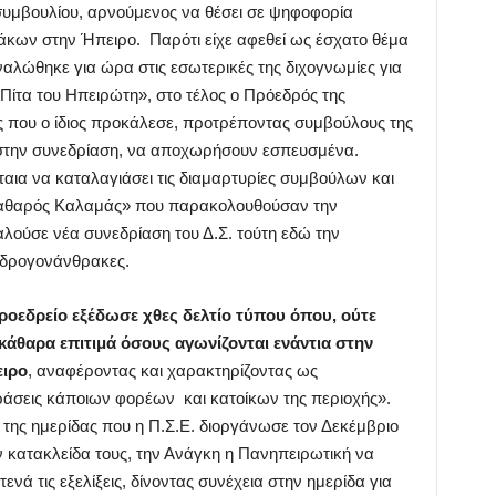
συμβουλίου, αρνούμενος να θέσει σε ψηφοφορία
κων στην Ήπειρο. Παρότι είχε αφεθεί ως έσχατο θέμα
αλώθηκε για ώρα στις εσωτερικές της διχογνωμίες για
 «Πίτα του Ηπειρώτη», στο τέλος ο Πρόεδρός της
ς που ο ίδιος προκάλεσε, προτρέποντας συμβούλους της
στην συνεδρίαση, να αποχωρήσουν εσπευσμένα.
αια να καταλαγιάσει τις διαμαρτυρίες συμβούλων και
αθαρός Καλαμάς» που παρακολουθούσαν την
λούσε νέα συνεδρίαση του Δ.Σ. τούτη εδώ την
υδρογονάνθρακες.
ροεδρείο εξέδωσε χθες δελτίο τύπου όπου, ούτε
εκάθαρα επιτιμά όσους αγωνίζονται ενάντια στην
ιρο
, αναφέροντας και χαρακτηρίζοντας ως
ράσεις κάποιων φορέων και κατοίκων της περιοχής».
 της ημερίδας που η Π.Σ.Ε. διοργάνωσε τον Δεκέμβριο
ν κατακλείδα τους, την Ανάγκη η Πανηπειρωτική να
νά τις εξελίξεις, δίνοντας συνέχεια στην ημερίδα για