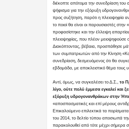
διέκοπτε απότομα την συνεδρίαση του 
ψήφισμα για την εξόρυξη υδρογονανθρά
προς συζήτηση, παρότι η πλειοψηφία αν
το ποιοί θα είναι οι παρουσιαστές στην
προφασίστηκε και την έλλειψη απαρτία
πλειοψηφίας, που πλέον μειοψηφούσε 
Διακόπτοντας, βέβαια, προσπάθησε μάτ
των συμπατριωτών από την Κίνηση «Κ
συνεδρίαση, δεσμευόμενος ότι θα συγκα
εβδομάδα, με αποκλειστικό θέμα τους 
Αντί, όμως, να συγκαλέσει το Δ.Σ.,
το Π
λίγο, ούτε πολύ έμμεσα εγκαλεί και ξ
εξόρυξη υδρογονανθράκων στην Ήπε
«αποσπασματικές και επί μέρους αντιδ
Επικαλούμενο επιλεκτικά τα πορίσματα
του 2014, το δελτίο τύπου αποσιωπά τη
παρακολουθεί από τότε μέχρι σήμερα στε