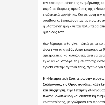
την επικαιροποίηση της ενημέρωσης και
παρά τις διαρκείς προτάσεις της «Ηπει
επιδεικτικά αρνήθηκε. Και σε αυτή την τ
σύμβασης, ξεσηκώνοντας τις πρώτες αν
η υλοποίηση ήδη κινείται πολύ πέρα απ
ημερίδας τότε.
Δεν ξέρουμε τι θα γίνει τελικά με τα 
ώρα είναι τα ανεξάντλητα κοιτάσματα θ
αμετροέπεια και αλαζονεία, αντί να ανα
εγκαλεί και στρέφει το μέτωπό της ενά
έγνοια και την αγωνία τους, αγώνα για 
Η «Ηπειρωτική Συσπείρωση» προχωρ
Συλλόγους, τις Ομοσπονδίες, κάθε ξε
και συζήτηση, την Τετάρτη 24 Ιανου
πλατιά, ολόπλευρη και ουσιαστική εν
κινητοποίησης, με γνώμονα την προστα