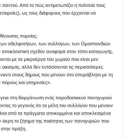
 παντού. Από το πώς αντιμετωπίζει η πολιτεία τους
ταιρείες), ως τους διάφορους που έρχονται να
φθίνουσας πορείας;
 των αδελφοτήτων, των συλλόγων, των Ομοσπονδιών
υν αποκλειστική σχεδόν αναφορά στον τόπο καταγωγής.
νται με τα μικροέργα του χωριού που είναι μεν
 οικισμός, αλλά δεν εντάσσονται τις περισσότερες
έναντι στους δήμους που μένουν στο απυρόβλητο με τη
 πόρους και υπηρεσίες».
έργεια στη διοργάνωση ενός παραδοσιακού πανηγυριού
ντας το γεγονός ότι τα μέλη του συλλόγου που μένουν
 είναι από τα πράγματα αποκομμένα και αποκλεισμένα
 άκρη το ζήτημα της ποιότητας των πανηγυριών που
 στην πράξη.