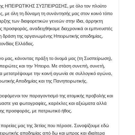
ς της ΗΠΕΙΡΩΤΙΚΗΣ ΣΥΣΠΕΙΡΩΣΗΣ, με όλο τον πλούτο
ας, με όλη τη δύναμη τη συνάντησής μας στον κοινό τόπο
αρξης των διαφορετικών γενεών στην ίδια, άρρηκτη
ης προσφοράς, αναδειχθήκαμε διαχρονικά οι εμπνευστές
 τη δράση της οργανωμένης Ηπειρωτικής αποδημίας,
πονδίας Ελλάδας.
γο μας, κάνοντας πράξη το όνομά μας (τη Συσπείρωση),
ειρώτες και την Ήπειρο. Με στάση συνεπή, συνετή,
να μετατρέψουμε την κοινή αγωνία σε συλλογικό αγώνα,
ειρωτικής Αποδημίας και της Πανηπειρωτικής.
τρεφόμενοι τον παραγοντισμό της ατομικής προβολής και
όμαστε για φωτογραφίες, καρέκλες και αξιώματα αλλά
ης προσφοράς, με πατριωτικό ήθος.
πορείας μας της 3ετίας που πέρασε. Συνοψίζουμε εδώ
ειρωτικής αποδημίας από δω και μπρος και ιδιαίτερα