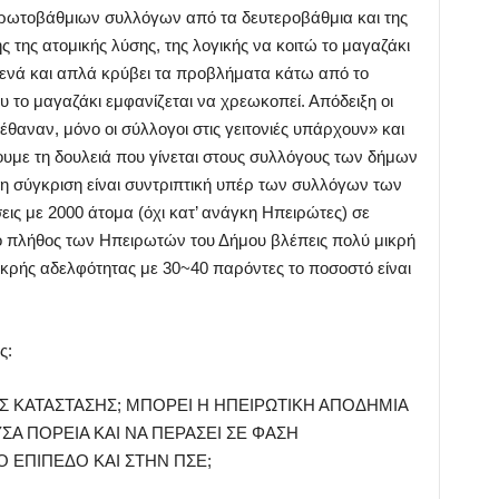
ρωτοβάθμιων συλλόγων από τα δευτεροβάθμια και της
 της ατομικής λύσης, της λογικής να κοιτώ το μαγαζάκι
θενά και απλά κρύβει τα προβλήματα κάτω από το
ου το μαγαζάκι εμφανίζεται να χρεωκοπεί. Απόδειξη οι
θαναν, μόνο οι σύλλογοι στις γειτονιές υπάρχουν» και
με τη δουλειά που γίνεται στους συλλόγους των δήμων
 η σύγκριση είναι συντριπτική υπέρ των συλλόγων των
ις με 2000 άτομα (όχι κατ’ ανάγκη Ηπειρώτες) σε
το πλήθος των Ηπειρωτών του Δήμου βλέπεις πολύ μικρή
ικρής αδελφότητας με 30~40 παρόντες το ποσοστό είναι
ς:
 ΚΑΤΑΣΤΑΣΗΣ; ΜΠΟΡΕΙ Η ΗΠΕΙΡΩΤΙΚΗ ΑΠΟΔΗΜΙΑ
ΣΑ ΠΟΡΕΙΑ ΚΑΙ ΝΑ ΠΕΡΑΣΕΙ ΣΕ ΦΑΣΗ
 ΕΠΙΠΕΔΟ ΚΑΙ ΣΤΗΝ ΠΣΕ;