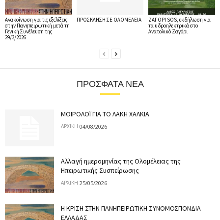
Ανακοίνωση για τις εξελίξεις
ΠΡΟΣΚΛΗΣΗ ΣΕ ΟΛΟΜΕΛΕΙΑ
ΖΑΓΟΡΙ SOS, εκδήλωση για
στην Πανηπειρωτική μετά τη
τα υδροηλεκτρικά στο
Γενική Συνέλευση της
Ανατολικό Ζαγόρι
29/3/2026
ΠΡΌΣΦΑΤΑ ΝΈΑ
ΜΟΙΡΟΛΟΪ ΓΙΑ ΤΟ ΛΑΚΗ ΧΑΛΚΙΑ
04/08/2026
ΑΡΧΙΚΉ
Αλλαγή ημερομηνίας της Ολομέλειας της
Ηπειρωτικής Συσπείρωσης
25/05/2026
ΑΡΧΙΚΉ
Η ΚΡΙΣΗ ΣΤΗΝ ΠΑΝΗΠΕΙΡΩΤΙΚΗ ΣΥΝΟΜΟΣΠΟΝΔΙΑ
ΕΛΛΑΔΑΣ